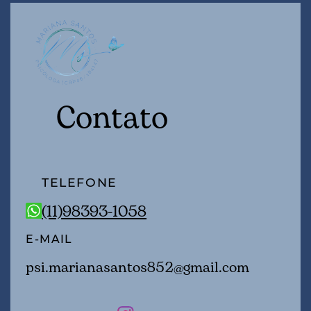
Contato
TELEFONE
(11)98393-1058
E-MAIL
psi.marianasantos852@gmail.com